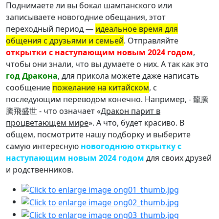
Поднимаете ли вы бокал шампанского или
записываете новогодние обещания, этот
переходный период —
идеальное время для
общения с друзьями и семьей
. Отправляйте
открытки с наступающим новым 2024 годом
,
чтобы они знали, что вы думаете о них. А так как это
год Дракона
, для прикола можете даже написать
сообщение
пожелание на китайском
, с
последующим переводом конечно. Например, - 龍騰
騰飛盛世 - что означает «
Дракон парит в
процветающем мире
». А что, будет красиво. В
общем, посмотрите нашу подборку и выберите
самую интересную
новогоднюю открытку с
наступающим новым 2024 годом
для своих друзей
и родственников.