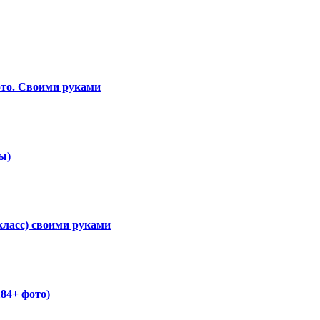
ото. Своими руками
ы)
класс) своими руками
84+ фото)