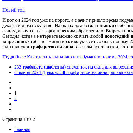
Новый год
И вот он 2024 год уже на пороге, а значит пришло время подума
декоративном искусстве. На окнах домов
вытынанки
особенно
фоном, а рама окна – органическим обрамлением.
Вырезать в
Сегодня, когда в интернете можно скачать любой
новогодний 
вырезания
, чтобы вы могли красиво украсить окна к новому 2
вытынанок и
трафаретов на окна
в легком исполнении, которы
Подробнее: Как сделать вытынанки из бумаги к новому 2024 го
233 трафарета (шаблоны) снежинок на окна для вырезани
Символ 2024 Дракон: 248 трафаретов на окна для вырез
1
2
Страница 1 из 2
Главная