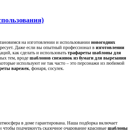
спользования)
остановимся на изготовлении и использовании
новогодних
тересует. Даже если вы опытный профессионал в
изготовлении
даций, как сделать и использовать
трафареты шаблоны для
ных тем, вроде
шаблонов снежинок из бумаги для вырезания
которые используют не так часто – это персонажи из любимой
реты варежек
, фонаря, сосулек.
тмосфера в доме гарантирована. Наша подборка включает
 и чтобы подчеркнуть сказочное очарование красивые
шаблоны