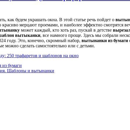
ть, как будем украшать окна. В этой статье речь пойдет о
вытына
 красиво мерцают проемами, и наиболее эффектно смотрятся вече
ытынанку
может каждый, кто хоть раз, пускай в детстве
вырезал
шаблон вытыканки
, все намного проще. Здесь мы собрали нес
024 году. Это, конечно, скромный набор,
вытынанки из бумаги
е можно сделать самостоятельно или с детьми.
ду: 250 трафаретов и шаблонов на окно
я из бумаги
ания. Шаблоны и вытынанки