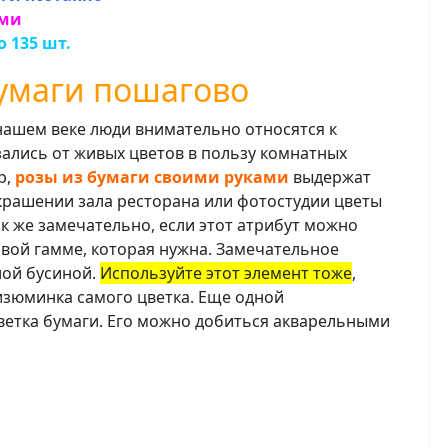
ами
 135 шт.
умаги пошагово
нашем веке люди внимательно относятся к
ались от живых цветов в пользу комнатных
р,
розы из бумаги своими руками
выдержат
крашении зала ресторана или фотостудии цветы
ак же замечательно, если этот атрибут можно
овой гамме, которая нужна. Замечательное
лой бусиной.
Используйте этот элемент тоже
,
изюминка самого цветка. Еще одной
ветка бумаги. Его можно добиться акварельными