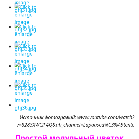
Источник фотографий: www.youtube.com/watch?
v=8283XWClF4Q&ab_channel=Lapaused%C3%A9tente
Простой модульный цветок